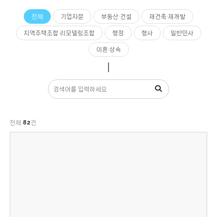
전체
기업자문
부동산·건설
재건축·재개발
지역주택조합·리모델링조합
행정
형사
일반민사
이혼·상속
전체
82
건