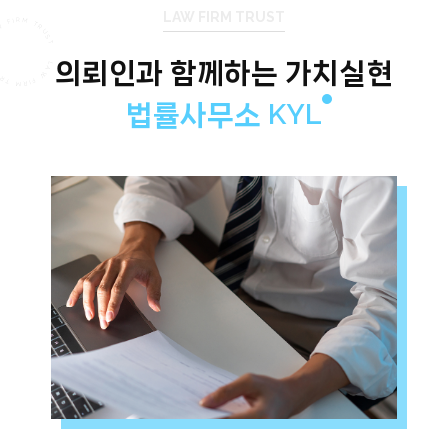
RM TR
LAW FIRM TRUST
L
A
W
F
IR
 TR
U
S
T
L
A
W
FI
U
S
T
의뢰인과 함께하는 가치실현
법률사무소 KYL