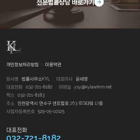
전문법률상담
바로가기
개인정보처리방침
이용약관
회사명
법률사무소KYL
대표이사
윤세영
대표전화
032-721-8182
이메일
ysy@kylawfirm.net
팩스
032-721-8183
주소
인천광역시 연수구 센트럴로 263 IBS타워 17층
사업자등록번호
529-05-02125
대표전화
032-721-8182