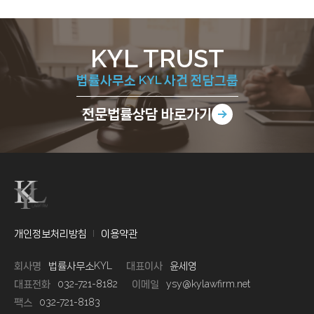
KYL TRUST
법률사무소 KYL 사건 전담그룹
전문법률상담
바로가기
개인정보처리방침
이용약관
회사명
법률사무소KYL
대표이사
윤세영
대표전화
032-721-8182
이메일
ysy@kylawfirm.net
팩스
032-721-8183