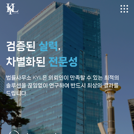
검증된
최상의
검증된
실력
원스톱
실력
,
,
상담부터 사건 수행까지
차별화된
법률서비스
차별화된
전문성
전문성
를 제공합니다.
변호사
가 직접 진행
법률사무소 KYL은 의뢰인이 만족할 수 있는 최적의
법률사무소 KYL은 각 파트의 전문성을 갖춘
법률사무소 KYL은 의뢰인이 만족할 수 있는 최적의
사건의 시작부터 재판까지 전 과정 동안 도움이 필요한
솔루션을
변호사들이
솔루션을
끊임없이 연구하여 반드시 최상의 결과를
끊임없이 연구하여 반드시 최상의 결과를
다양한 분야에서 전문적이고 종합적인
모든 순간에 법률사무소 KYL이 함께 하겠습니다.
드립니다.
법률서비스를 제공합니다.
드립니다.